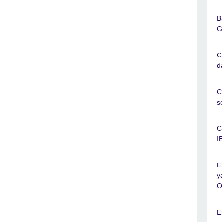
B
G
C
d
C
s
C
I
E
y
O
E