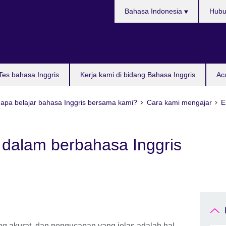
Pilih
Bahasa Indonesia
Hubu
bahasa
Tes bahasa Inggris
Kerja kami di bidang Bahasa Inggris
Ac
apa belajar bahasa Inggris bersama kami?
Cara kami mengajar
E
dalam berbahasa Inggris
ng akurat, dan pengucapan yang jelas adalah hal