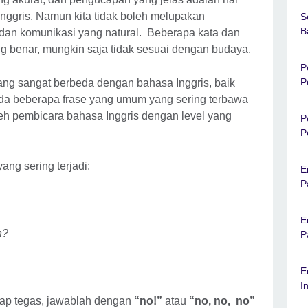
Inggris. Namun kita tidak boleh melupakan
S
B
an komunikasi yang natural. Beberapa kata dan
ng benar, mungkin saja tidak sesuai dengan budaya.
P
P
ng sangat berbeda dengan bahasa Inggris, baik
 Ada beberapa frase yang umum yang sering terbawa
eh pembicara bahasa Inggris dengan level yang
P
P
ng sering terjadi:
E
P
E
n?
P
E
I
kap tegas, jawablah dengan
“no!”
atau
“no, no, no”