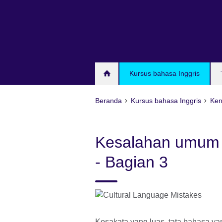
Skip
to
main
content
Kursus bahasa Inggris
Beranda
Kursus bahasa Inggris
Ken
Kesalahan umum 
- Bagian 3
Kosakata yang luas, tata bahasa ya