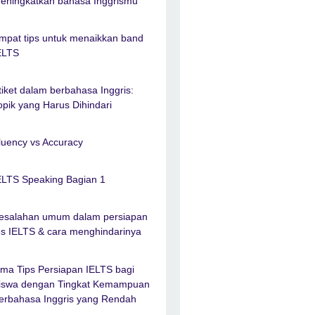
eningkatkan bahasa Inggrismu
mpat tips untuk menaikkan band
ELTS
tiket dalam berbahasa Inggris:
opik yang Harus Dihindari
luency vs Accuracy
ELTS Speaking Bagian 1
esalahan umum dalam persiapan
es IELTS & cara menghindarinya
ima Tips Persiapan IELTS bagi
iswa dengan Tingkat Kemampuan
erbahasa Inggris yang Rendah