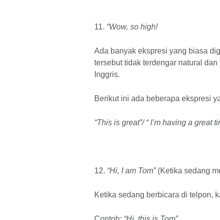
11.
“Wow, so high!
Ada banyak ekspresi yang biasa digu
tersebut tidak terdengar natural d
Inggris.
Berikut ini ada beberapa ekspresi ya
“This is great”/ “ I’m having a great
12.
“Hi, I am Tom”
(Ketika sedang m
Ketika sedang berbicara di telpon, 
Contoh:
“Hi, this is Tom”