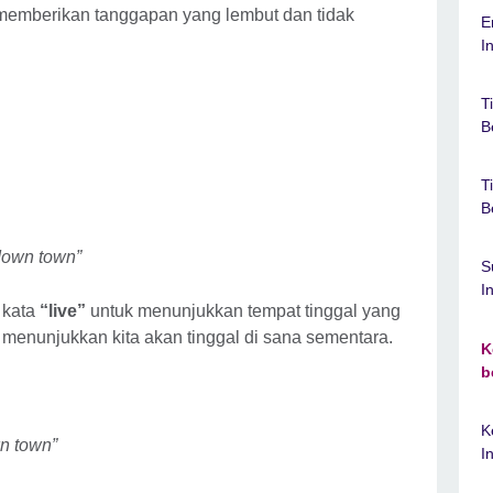
k memberikan tanggapan yang lembut dan tidak
E
I
T
B
T
B
 down town”
S
I
 kata
“live”
untuk menunjukkan tempat tinggal yang
 menunjukkan kita akan tinggal di sana sementara.
K
b
K
wn town”
I