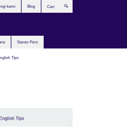
ngi kami
Blog
Cari
ara
Siaran Pers
nglish Tips
English Tips