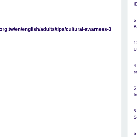
I
6
B
.org.tw/en/english/adults/tips/cultural-awarness-3
1
U
4
s
5
I
5
S
5