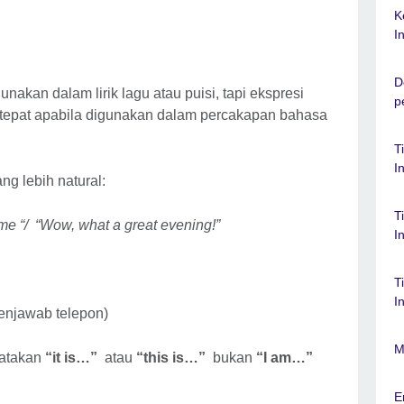
K
I
D
nakan dalam lirik lagu atau puisi, tapi ekspresi
p
an tepat apabila digunakan dalam percakapan bahasa
T
I
ng lebih natural:
T
 time “/ “Wow, what a great evening!”
I
T
I
enjawab telepon)
M
katakan
“it is…”
atau
“this is…”
bukan
“I am…”
E