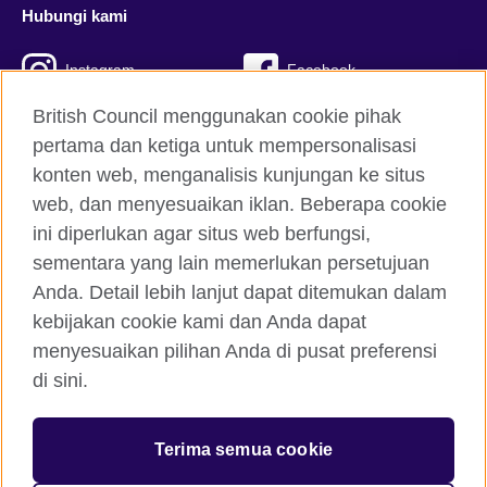
Hubungi kami
Instagram
Facebook
British Council menggunakan cookie pihak
Twitter
TikTok
pertama dan ketiga untuk mempersonalisasi
konten web, menganalisis kunjungan ke situs
web, dan menyesuaikan iklan. Beberapa cookie
British Council global
ini diperlukan agar situs web berfungsi,
Kerahasiaan dan Ketentuan
sementara yang lain memerlukan persetujuan
Cookie
Anda. Detail lebih lanjut dapat ditemukan dalam
kebijakan cookie kami dan Anda dapat
Peta situs
menyesuaikan pilihan Anda di pusat preferensi
di sini.
© 2026 British Council
British Council Indonesia Foundation adalah yayasan terdaftar
di Indonesia untuk hubungan kebudayaan dan kesempatan
Terima semua cookie
pendidikan yang didirikan oleh British Council Holdings di
Inggris. Disahkan oleh Kementrian Hukum dan Hak Asasi