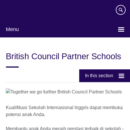
Skip
to
main
content
Menu
Pilih
bahasa
British Council Partner Schools
In this section
Kualifikasi Sekolah Internasional Inggris dapat membuka
potensi anak Anda.
Membantu anak Anda meraih prestasi terbaik di sekolah -