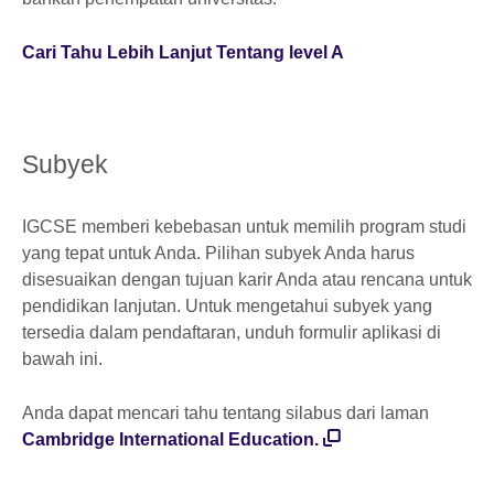
Cari Tahu Lebih Lanjut Tentang level A
Subyek
IGCSE memberi kebebasan untuk memilih program studi
yang tepat untuk Anda. Pilihan subyek Anda harus
disesuaikan dengan tujuan karir Anda atau rencana untuk
pendidikan lanjutan. Untuk mengetahui subyek yang
tersedia dalam pendaftaran, unduh formulir aplikasi di
bawah ini.
Anda dapat mencari tahu tentang silabus dari laman
Cambridge International Education.