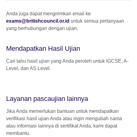
Anda juga dapat mengirimkan email ke
exams@britishcouncil.or.id
untuk semua pertanyaan
yang berhubungan dengan ujian.
Mendapatkan Hasil Ujian
Cari tahu hasil ujian yang Anda peroleh untuk IGCSE, A-
Level, dan AS Level.
Layanan pascaujian lainnya
Jika Anda memerlukan bantuan untuk mendapatkan
verifikasi hasil ujian Anda atau ingin mengubah nama
atau informasi lainnya di sertifikat Anda, kami dapat
membantu.