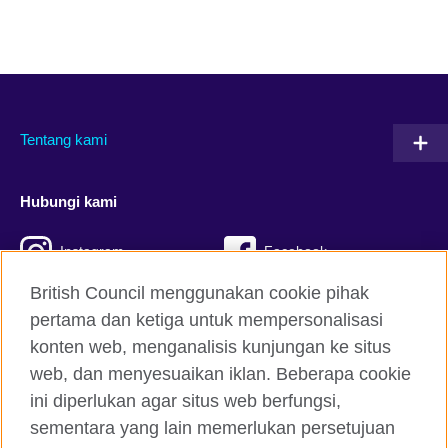
Tentang kami
Hubungi kami
Instagram
Facebook
British Council menggunakan cookie pihak
Twitter
TikTok
pertama dan ketiga untuk mempersonalisasi
konten web, menganalisis kunjungan ke situs
web, dan menyesuaikan iklan. Beberapa cookie
British Council global
ini diperlukan agar situs web berfungsi,
Kerahasiaan dan Ketentuan
sementara yang lain memerlukan persetujuan