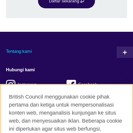
Daftar sekarang
Tentang kami
Hubungi kami
Instagram
Facebook
British Council menggunakan cookie pihak
Twitter
TikTok
pertama dan ketiga untuk mempersonalisasi
konten web, menganalisis kunjungan ke situs
web, dan menyesuaikan iklan. Beberapa cookie
British Council global
ini diperlukan agar situs web berfungsi,