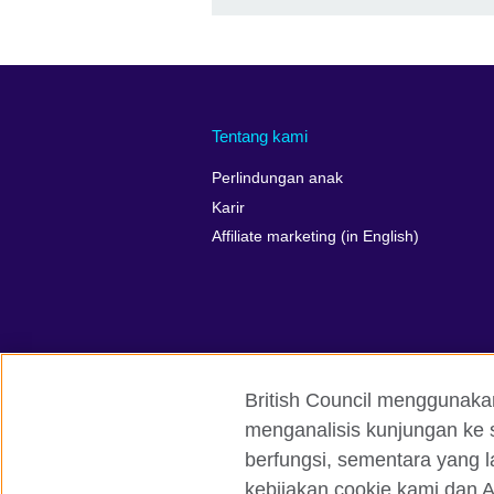
Tentang kami
Perlindungan anak
Karir
Affiliate marketing (in English)
British Council menggunaka
menganalisis kunjungan ke s
British Council global
Kerahasiaan 
berfungsi, sementara yang l
kebijakan cookie kami dan A
© 2026 British Council