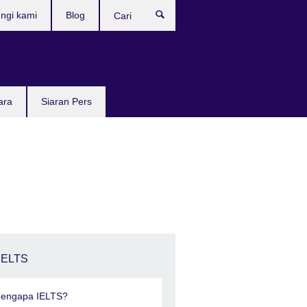
ngi kami
Blog
Cari
ara
Siaran Pers
IELTS
engapa IELTS?