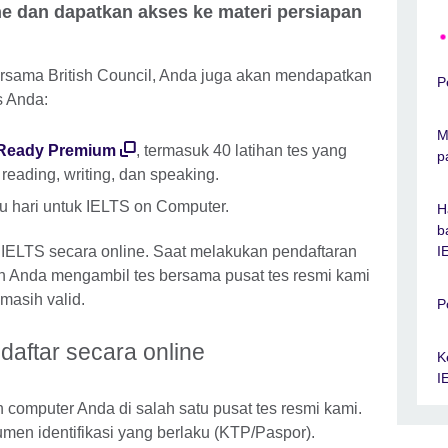
ine dan dapatkan akses ke materi persiapan
ersama British Council, Anda juga akan mendapatkan
P
s Anda:
M
Ready Premium
, termasuk 40 latihan tes yang
p
 reading, writing, dan speaking.
tu hari untuk IELTS on Computer.
H
b
I
IELTS secara online. Saat melakukan pendaftaran
kan Anda mengambil tes bersama pusat tes resmi kami
masih valid.
P
 daftar secara online
K
I
computer Anda di salah satu pusat tes resmi kami.
men identifikasi yang berlaku (KTP/Paspor).