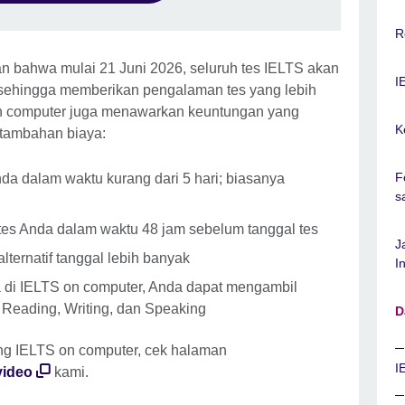
R
ahwa mulai 21 Juni 2026, seluruh tes IELTS akan
I
 sehingga memberikan pengalaman tes yang lebih
 on computer juga menawarkan keuntungan yang
K
 tambahan biaya:
F
Anda dalam waktu kurang dari 5 hari; biasanya
s
 tes Anda dalam waktu 48 jam sebelum tanggal tes
J
h alternatif tanggal lebih banyak
I
ia di IELTS on computer, Anda dapat mengambil
, Reading, Writing, dan Speaking
D
ang IELTS on computer, cek halaman
I
 video
kami.