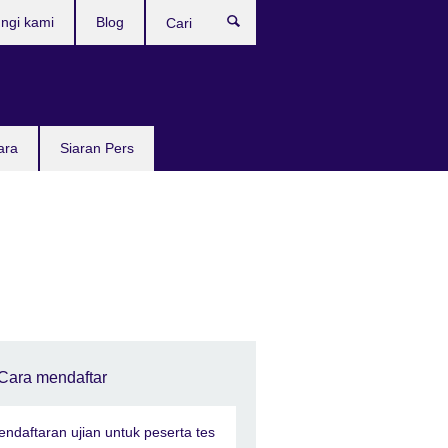
ngi kami
Blog
Cari
ara
Siaran Pers
Cara mendaftar
endaftaran ujian untuk peserta tes