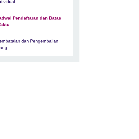
ndividual
adwal Pendaftaran dan Batas
aktu
embatalan dan Pengembalian
ang