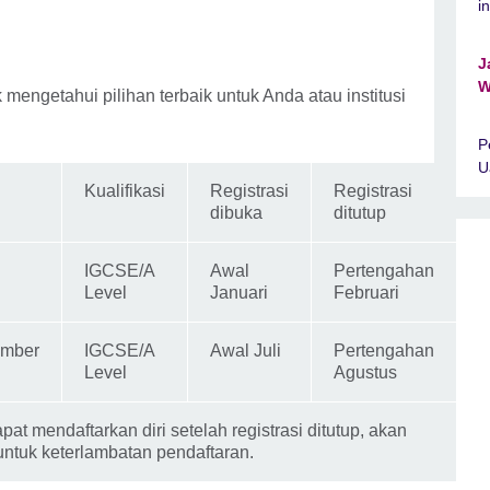
i
J
W
 mengetahui pilihan terbaik untuk Anda atau institusi
P
U
Kualifikasi
Registrasi
Registrasi
dibuka
ditutup
IGCSE/A
Awal
Pertengahan
Level
Januari
Februari
ember
IGCSE/A
Awal Juli
Pertengahan
Level
Agustus
at mendaftarkan diri setelah registrasi ditutup, akan
untuk keterlambatan pendaftaran.