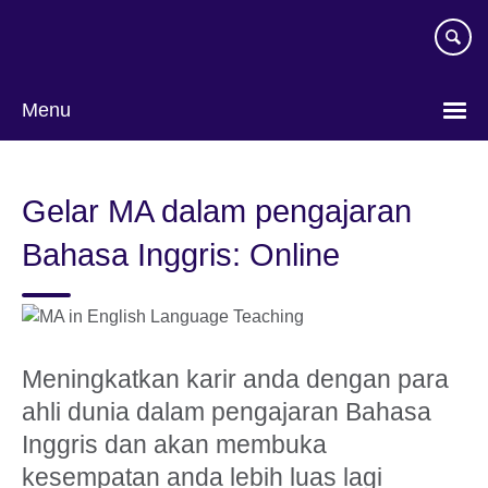
Skip
to
main
content
Menu
Pilih
bahasa
Gelar MA dalam pengajaran
Bahasa Inggris: Online
Meningkatkan karir anda dengan para
ahli dunia dalam pengajaran Bahasa
Inggris dan akan membuka
kesempatan anda lebih luas lagi