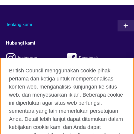
Tentang kami
Hubungi kami
Instagram
Facebook
British Council menggunakan cookie pihak
Twitter
TikTok
pertama dan ketiga untuk mempersonalisasi
konten web, menganalisis kunjungan ke situs
web, dan menyesuaikan iklan. Beberapa cookie
British Council global
ini diperlukan agar situs web berfungsi,
Kerahasiaan dan Ketentuan
sementara yang lain memerlukan persetujuan
Cookie
Anda. Detail lebih lanjut dapat ditemukan dalam
kebijakan cookie kami dan Anda dapat
Peta situs