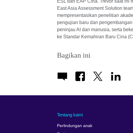
ESL dan EAP Cina. Trevor saat ini 
East Asia Assessment Solution tea
mempresentasikan penelitian akad
pengujian baru dan pengembangan s
peninjau AI dan manusia, serta be
ke Standar Kemahiran Baru Cina (C
Bagikan ini
Tentang kami
Perlindungan anak