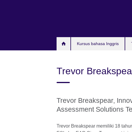
Skip
to
main
content
Kursus bahasa Inggris
Trevor Breakspea
Trevor Breakspear, Innov
Assessment Solutions Te
Trevor Breakspear memiliki 18 tah