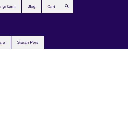
ngi kami
Blog
Cari
ara
Siaran Pers