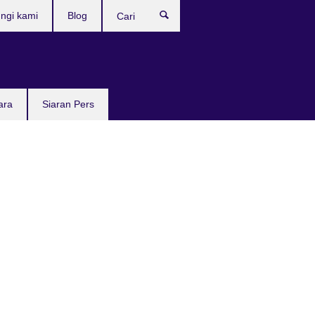
ngi kami
Blog
Cari
ara
Siaran Pers