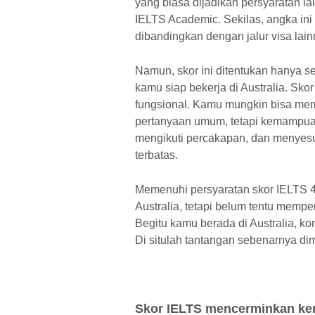
yang biasa dijadikan persyaratan ia
IELTS Academic. Sekilas, angka ini 
dibandingkan dengan jalur visa lain
Namun, skor ini ditentukan hanya s
kamu siap bekerja di Australia. S
fungsional. Kamu mungkin bisa me
pertanyaan umum, tetapi kemampua
mengikuti percakapan, dan menyesua
terbatas.
Memenuhi persyaratan skor IELTS 
Australia, tetapi belum tentu mempe
Begitu kamu berada di Australia, ko
Di situlah tantangan sebenarnya dim
Skor IELTS mencerminkan ke