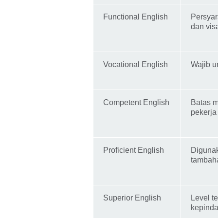
Functional English
Persyar
dan vis
Vocational English
Wajib un
Competent English
Batas m
pekerja
Proficient English
Digunak
tambaha
Superior English
Level t
kepinda