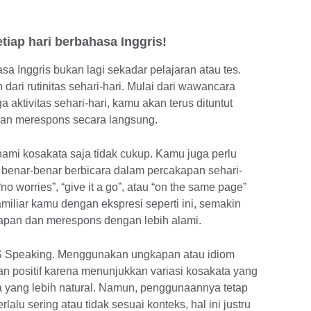
setiap hari berbahasa Inggris!
asa Inggris bukan lagi sekadar pelajaran atau tes.
dari rutinitas sehari-hari. Mulai dari wawancara
ga aktivitas sehari-hari, kamu akan terus dituntut
dan merespons secara langsung.
hami kosakata saja tidak cukup. Kamu juga perlu
enar-benar berbicara dalam percakapan sehari-
“no worries”, “give it a go”, atau “on the same page”
miliar kamu dengan ekspresi seperti ini, semakin
apan dan merespons dengan lebih alami.
LTS Speaking. Menggunakan ungkapan atau idiom
n positif karena menunjukkan variasi kosakata yang
a yang lebih natural. Namun, penggunaannya tetap
rlalu sering atau tidak sesuai konteks, hal ini justru