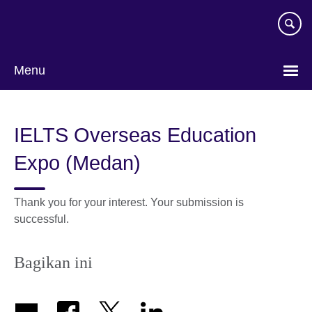
Skip
to
main
content
Menu
Pilih
bahasa
IELTS Overseas Education
Expo (Medan)
Thank you for your interest. Your submission is
successful.
Bagikan ini