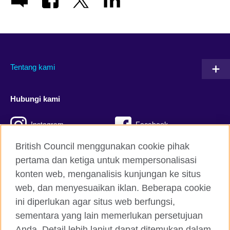
Tentang kami
Hubungi kami
Instagram
Facebook
British Council menggunakan cookie pihak
Twitter
TikTok
pertama dan ketiga untuk mempersonalisasi
konten web, menganalisis kunjungan ke situs
web, dan menyesuaikan iklan. Beberapa cookie
British Council global
ini diperlukan agar situs web berfungsi,
Kerahasiaan dan Ketentuan
sementara yang lain memerlukan persetujuan
Cookie
Anda. Detail lebih lanjut dapat ditemukan dalam