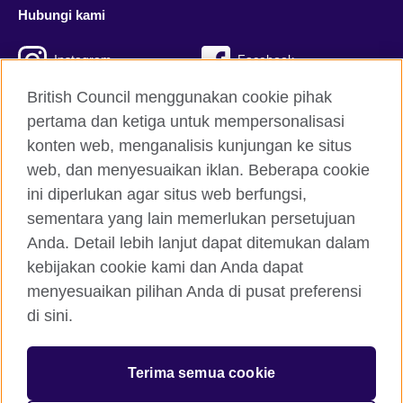
Hubungi kami
Instagram
Facebook
British Council menggunakan cookie pihak
Twitter
TikTok
pertama dan ketiga untuk mempersonalisasi
konten web, menganalisis kunjungan ke situs
web, dan menyesuaikan iklan. Beberapa cookie
British Council global
ini diperlukan agar situs web berfungsi,
Kerahasiaan dan Ketentuan
sementara yang lain memerlukan persetujuan
Anda. Detail lebih lanjut dapat ditemukan dalam
Cookie
kebijakan cookie kami dan Anda dapat
Peta situs
menyesuaikan pilihan Anda di pusat preferensi
di sini.
© 2026 British Council
British Council Indonesia Foundation adalah yayasan terdaftar
di Indonesia untuk hubungan kebudayaan dan kesempatan
Terima semua cookie
pendidikan yang didirikan oleh British Council Holdings di
Inggris. Disahkan oleh Kementrian Hukum dan Hak Asasi