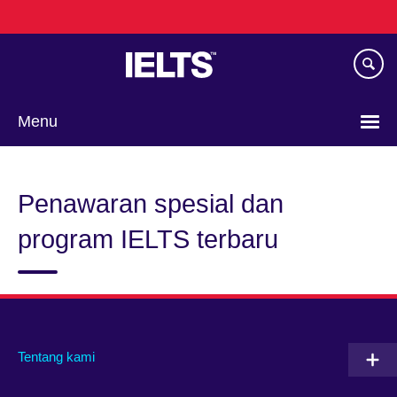
Skip
to
main
content
Menu
Pilih
bahasa
Penawaran spesial dan
program IELTS terbaru
Tentang kami