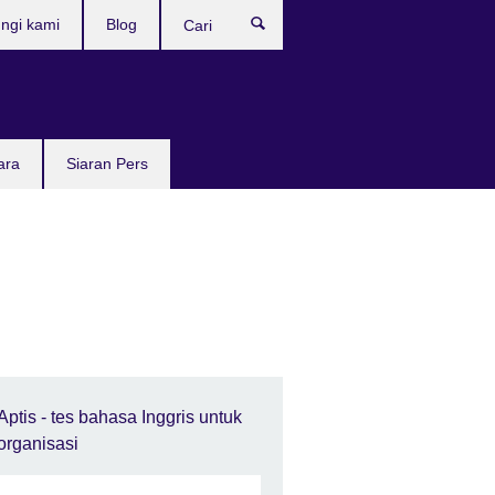
ngi kami
Blog
Cari
ara
Siaran Pers
Aptis - tes bahasa Inggris untuk
organisasi