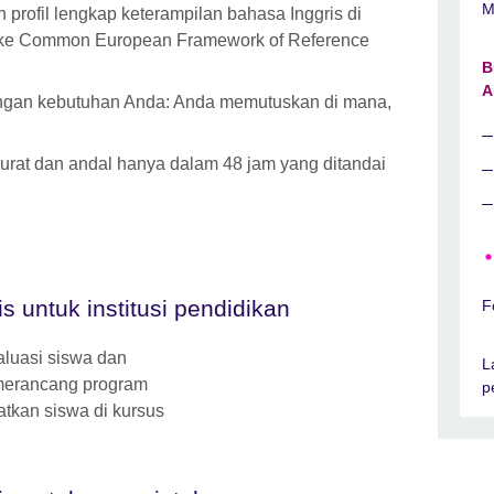
M
profil lengkap keterampilan bahasa Inggris di
n ke Common European Framework of Reference
B
A
dengan kebutuhan Anda: Anda memutuskan di mana,
kurat dan andal hanya dalam 48 jam yang ditandai
is untuk institusi pendidikan
F
luasi siswa dan
L
, merancang program
p
tkan siswa di kursus