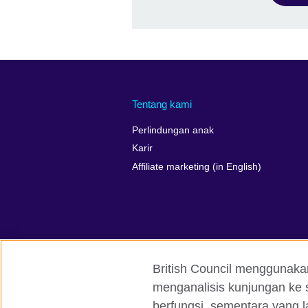
Tentang kami
Perlindungan anak
Karir
Affiliate marketing (in English)
British Council menggunaka
menganalisis kunjungan ke s
British Council global
Kerahasiaan 
berfungsi, sementara yang l