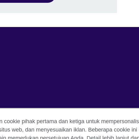
n cookie pihak pertama dan ketiga untuk mempersonalis
itus web, dan menyesuaikan iklan. Beberapa cookie ini 
dan Ketentuan
Cookie
Peta situs
ain memerlukan persetujuan Anda. Detail lebih lanjut d