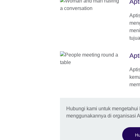
Apt
Apti
meng
meni
tujua
Apt
Apti
kema
memb
Hubungi kami untuk mengetahui 
menggunakannya di organisasi 
Hu