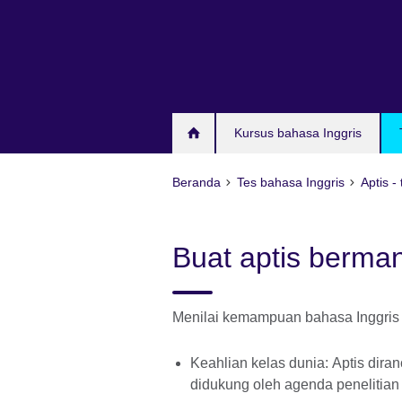
Skip
to
main
content
Kursus bahasa Inggris
Beranda
Tes bahasa Inggris
Aptis -
Buat aptis berma
Menilai kemampuan bahasa Inggris 
Keahlian kelas dunia: Aptis dira
didukung oleh agenda penelitian