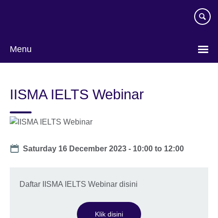
Skip
to
main
content
Menu
Pilih
bahasa
IISMA IELTS Webinar
Date
Saturday 16 December 2023 -
10:00
to
12:00
Daftar IISMA IELTS Webinar disini
Klik disini