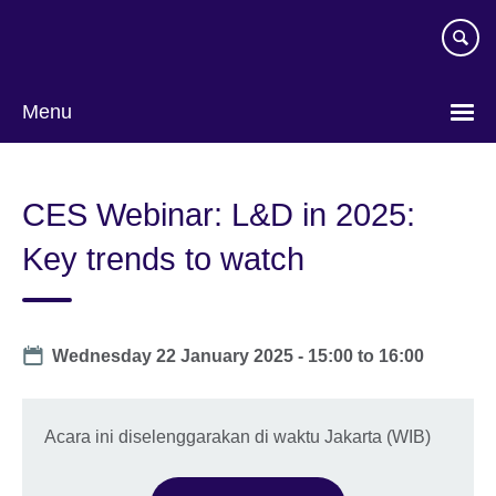
Skip
to
main
content
Menu
Pilih
bahasa
CES Webinar: L&D in 2025:
Key trends to watch
Date
Wednesday 22 January 2025 -
15:00
to
16:00
Acara ini diselenggarakan di waktu Jakarta (WIB)