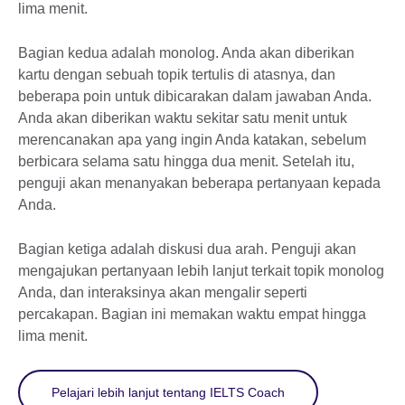
lima menit.
Bagian kedua adalah monolog. Anda akan diberikan
kartu dengan sebuah topik tertulis di atasnya, dan
beberapa poin untuk dibicarakan dalam jawaban Anda.
Anda akan diberikan waktu sekitar satu menit untuk
merencanakan apa yang ingin Anda katakan, sebelum
berbicara selama satu hingga dua menit. Setelah itu,
penguji akan menanyakan beberapa pertanyaan kepada
Anda.
Bagian ketiga adalah diskusi dua arah. Penguji akan
mengajukan pertanyaan lebih lanjut terkait topik monolog
Anda, dan interaksinya akan mengalir seperti
percakapan. Bagian ini memakan waktu empat hingga
lima menit.
Pelajari lebih lanjut tentang IELTS Coach