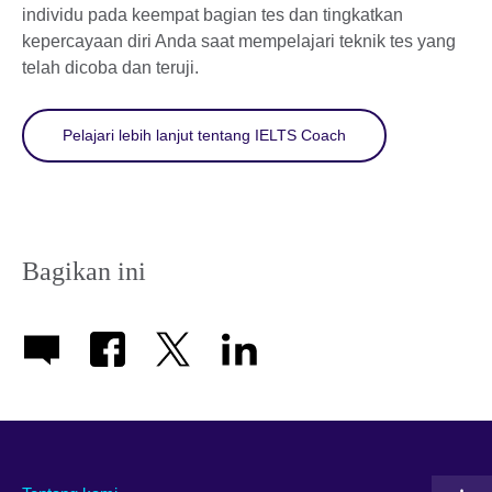
individu pada keempat bagian tes dan tingkatkan
kepercayaan diri Anda saat mempelajari teknik tes yang
telah dicoba dan teruji.
Pelajari lebih lanjut tentang IELTS Coach
Bagikan ini