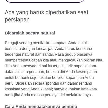
Apa yang harus diperhatikan saat
persiapan
Bicaralah secara natural
Penguji sedang menilai kemampuan Anda untuk
berbicara dengan lancar, jadi Anda harus berusaha
terdengar natural dan santai. Rasa gugup biasanya
mempercepat ucapan kita atau mengacaukan pikiran kita.
Jika Anda menyadari hal itu terjadi, tarik napas dalam-
dalam secara perlahan, berikan diri Anda kesempatan
untuk berhenti sejenak dan berpikir kapan pun Anda
perlu. Bicaralah secara spontan dan dalam rentang
kosakata yang Anda kuasai; hanya gunakan kata-kata
rumit jika Anda merasa percaya diri melakukannya.
Cara Anda mengatakannya penting