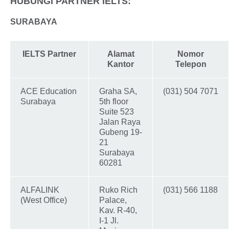
HUBUNGI PARTNER IELTS:
SURABAYA
IELTS Partner
Alamat
Nomor
Kantor
Telepon
ACE Education
Graha SA,
(031) 504 7071
Surabaya
5th floor
Suite 523
Jalan Raya
Gubeng 19-
21
Surabaya
60281
ALFALINK
Ruko Rich
(031) 566 1188
(West Office)
Palace,
Kav. R-40,
I-1 Jl.