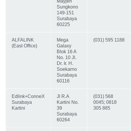
Mayjen
Sungkono
149-151
Surabaya
60225
ALFALINK
Mega
(031) 595 1188
(East Office)
Galaxy
Blok 16 A
No. 10 Jl.
Dr. Ir. H.
Soekarno
Surabaya
60116
Edlink+ConneX
Jl R.A
(031) 568
Surabaya
Kartini No.
0045; 0818
Kartini
39
305 885
Surabaya
60264