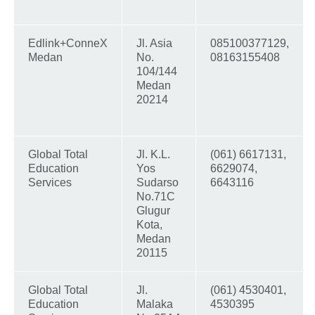
Edlink+ConneX
Jl. Asia
085100377129,
Medan
No.
08163155408
104/144
Medan
20214
Global Total
Jl. K.L.
(061) 6617131,
Education
Yos
6629074,
Services
Sudarso
6643116
No.71C
Glugur
Kota,
Medan
20115
Global Total
Jl.
(061) 4530401,
Education
Malaka
4530395