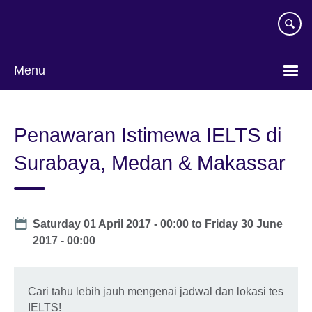
Skip
to
main
content
Menu
Pilih
bahasa
Penawaran Istimewa IELTS di
Surabaya, Medan & Makassar
Date
Saturday 01 April 2017 - 00:00
to
Friday 30 June
2017 - 00:00
Cari tahu lebih jauh mengenai jadwal dan lokasi tes
IELTS!