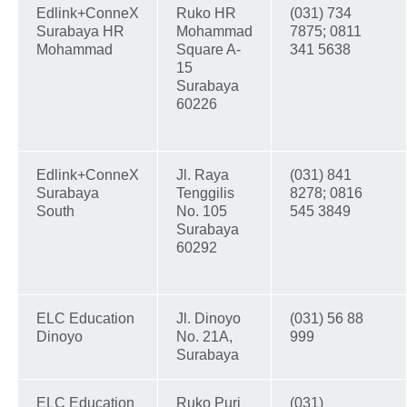
Edlink+ConneX
Ruko HR
(031) 734
Surabaya HR
Mohammad
7875; 0811
Mohammad
Square A-
341 5638
15
Surabaya
60226
Edlink+ConneX
Jl. Raya
(031) 841
Surabaya
Tenggilis
8278; 0816
South
No. 105
545 3849
Surabaya
60292
ELC Education
Jl. Dinoyo
(031) 56 88
Dinoyo
No. 21A,
999
Surabaya
ELC Education
Ruko Puri
(031)