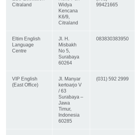
Citraland
Widya
99421665
Kencana
K6/9,
Citraland
Eltim English
Jl. H.
083830383950
Language
Misbakh
Centre
No 5,
Surabaya
60264
VIP English
Jl. Manyar
(031) 592 2999
(East Office)
kertoarjo V
/ 63
Surabaya –
Jawa
Timur,
Indonesia
60285