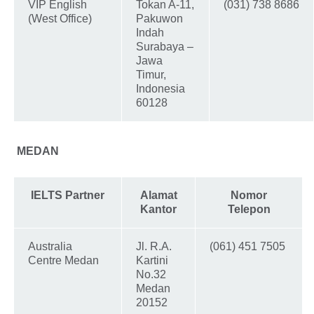
VIP English
Tokan A-11,
(031) 738 8686
(West Office)
Pakuwon
Indah
Surabaya –
Jawa
Timur,
Indonesia
60128
MEDAN
IELTS Partner
Alamat
Nomor
Kantor
Telepon
Australia
Jl. R.A.
(061) 451 7505
Centre Medan
Kartini
No.32
Medan
20152