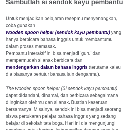
Sambutlah si sendok kayu pembantu
Untuk menjadikan pelajaran resepmu menyenangkan,
coba gunakan
wooden spoon helper (sendok kayu pembantu)
yang
hanya berbicara bahasa Inggris untuk membantumu
dalam proses memasak.
Pembantu interaktif ini bisa menjadi 'guru' dan
mempermudah si anak berbicara dan
mendengarkan dalam bahasa Inggris
(terutama kalau
dia biasanya bertutur bahasa lain denganmu).
The wooden spoon helper (Si sendok kayu pembantu)
dapat didandani, dinamai, dan berbicara sebagaimana
diinginkan olehmu dan si anak. Buatlah keseruan
bersamanya! Misalnya, sendok ini bisa menjadi seorang
siswa pertukaran pelajar bahasa Inggris yang sedang
belajar di sekolah tata boga. Hari ini dia mengunjungi