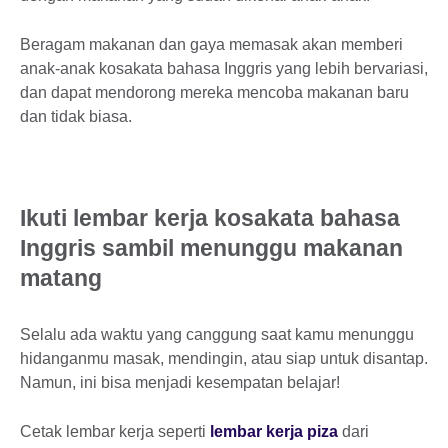
Beragam makanan dan gaya memasak akan memberi
anak-anak kosakata bahasa Inggris yang lebih bervariasi,
dan dapat mendorong mereka mencoba makanan baru
dan tidak biasa.
Ikuti lembar kerja kosakata bahasa
Inggris sambil menunggu makanan
matang
Selalu ada waktu yang canggung saat kamu menunggu
hidanganmu masak, mendingin, atau siap untuk disantap.
Namun, ini bisa menjadi kesempatan belajar!
Cetak lembar kerja seperti
lembar kerja piza
dari