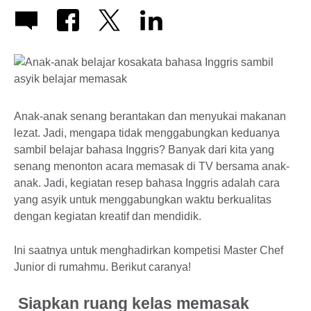
Anak-anak senang berantakan dan menyukai makanan
lezat. Jadi, mengapa tidak menggabungkan keduanya
sambil belajar bahasa Inggris? Banyak dari kita yang
senang menonton acara memasak di TV bersama anak-
anak. Jadi, kegiatan resep bahasa Inggris adalah cara
yang asyik untuk menggabungkan waktu berkualitas
dengan kegiatan kreatif dan mendidik.
Ini saatnya untuk menghadirkan kompetisi Master Chef
Junior di rumahmu. Berikut caranya!
Siapkan ruang kelas memasak