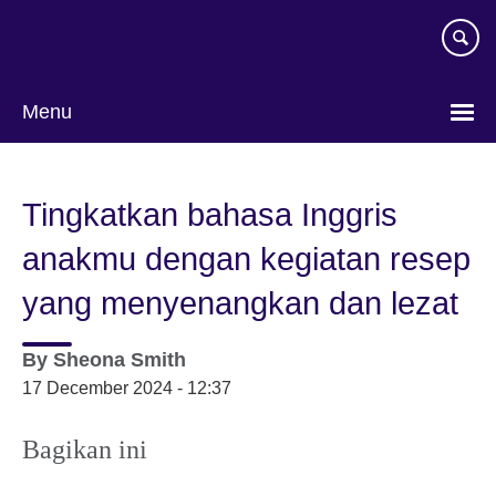
Skip
to
main
content
Menu
Pilih
bahasa
Tingkatkan bahasa Inggris
anakmu dengan kegiatan resep
yang menyenangkan dan lezat
By
Sheona Smith
17 December 2024 - 12:37
Bagikan ini