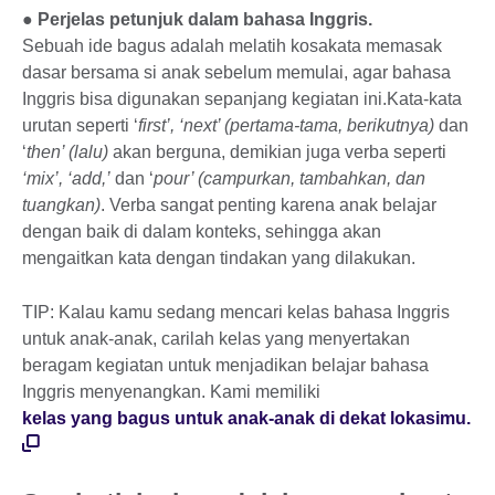
●
Perjelas petunjuk dalam bahasa Inggris.
Sebuah ide bagus adalah melatih kosakata memasak
dasar bersama si anak sebelum memulai, agar bahasa
Inggris bisa digunakan sepanjang kegiatan ini.Kata-kata
urutan seperti ‘
first’, ‘next’ (pertama-tama, berikutnya)
dan
‘
then’ (lalu)
akan berguna, demikian juga verba seperti
‘mix’, ‘add,’
dan ‘
pour’ (campurkan, tambahkan, dan
tuangkan)
. Verba sangat penting karena anak belajar
dengan baik di dalam konteks, sehingga akan
mengaitkan kata dengan tindakan yang dilakukan.
TIP: Kalau kamu sedang mencari kelas bahasa Inggris
untuk anak-anak, carilah kelas yang menyertakan
beragam kegiatan untuk menjadikan belajar bahasa
Inggris menyenangkan. Kami memiliki
kelas yang bagus untuk anak-anak di dekat lokasimu.