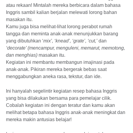
atau rekaan! Mintalah mereka berbicara dalam bahasa
Inggris sambil kalian berjalan melewati lorong bahan
masakan itu.
Kamu juga bisa melihat-lihat lorong perabot rumah
tangga dan meminta anak-anak menunjukkan barang
yang dibutuhkan ‘
mix’, ‘knead’, ‘grate’, ‘cut,’
dan
‘decorate’ (mencampur, menguleni, memarut, memotong,
dan menghias)
masakan itu.
Kegiatan ini membantu membangun imajinasi pada
anak-anak. Pikiran mereka bergerak bebas saat
menggabungkan aneka rasa, tekstur, dan ide.
Ini hanyalah segelintir kegiatan resep bahasa Inggris
yang bisa dilakukan bersama para pemelajar cilik.
Cobalah kegiatan ini dengan teratur dan kamu akan
melihat betapa bahasa Inggris anak-anak meningkat dan
mereka makin antusias belajar!